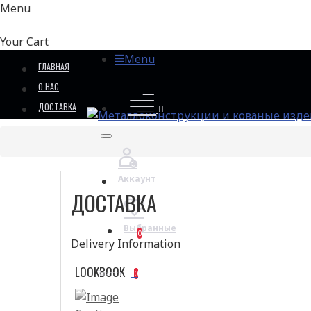
Menu
Your Cart
Menu
ГЛАВНАЯ
О НАС
ДОСТАВКА
Аккаунт
ДОСТАВКА
Выбранные
0
Delivery Information
LOOKBOOK
0
Заказы